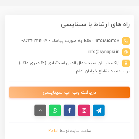
راه های ارتباط با سیناپسی
09351815358 فقط به صورت پیامک - 08632241297
info@synapsi.in
اراک، خیابان سید جمال الدین اسدآبادی (12 متری ملک)
نرسیده به تقاطع خیابان امام
دریافت وب اپ سیناپسی
ساخت سایت توسط
Portal