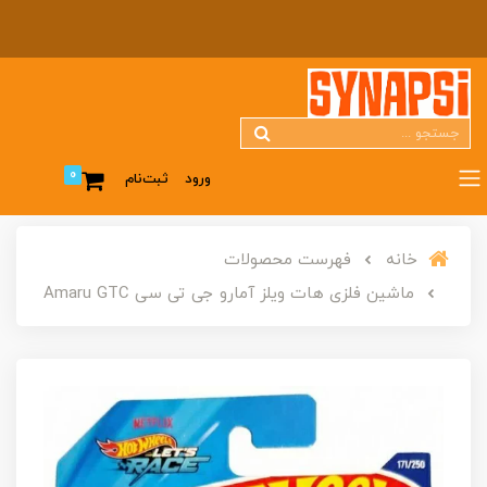
0
ورود
ثبت‌نام
خانه
فهرست محصولات
ماشین فلزی هات ویلز آمارو جی تی سی Amaru GTC