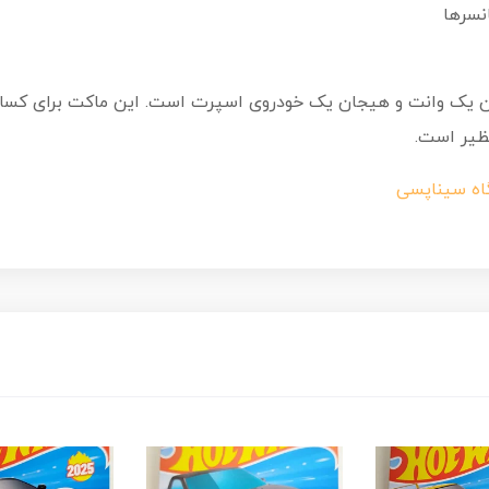
نسرها
اه سیناپسی