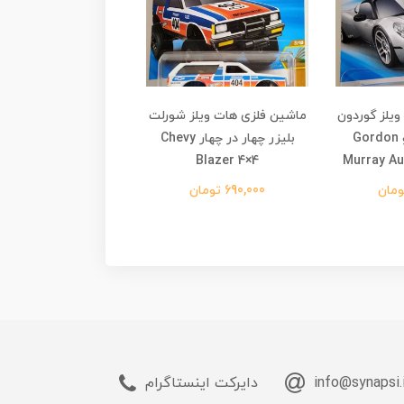
یلز گوردون
ماشین فلزی هات ویلز شورلت
ماشین فلزی هات ویلز 
موری اتوموتیو Gordon
بلیزر چهار در چهار Chevy
پراجکت جی پی تی های
llac Project GPT
Blazer 4×4
Murray Au
Hypercar
690,000 تومان
640,000 تومان
info@synapsi.
دایرکت اینستاگرام