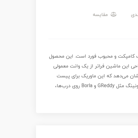
مقایسه
بانی از پیکاپ کامپکت و محبوب فورد است. این محصول
ن مدل از سری ۱۰ تایی HW Hot Trucks عرضه شده است. طراحی این ماشین فراتر از یک وانت معمولی
 نشان می‌دهد که این ماوریک برای پیست
مسابقه ساخته شده است، نه حمل بار! خطوط گرافیکی سفید و قرمز روی بدنه به همراه لوگوی برندهای معتبر تیونینگ مثل GReddy و Borla روی درب‌ها،