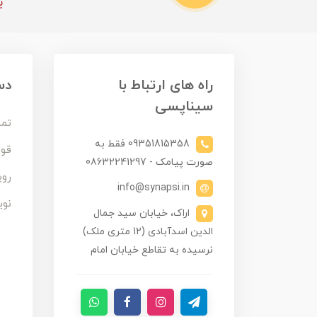
ب
راه های ارتباط با
دس
سیناپسی
تما
09351815358 فقط به
قوا
صورت پیامک - 08632241297
روی
info@synapsi.in
نوی
اراک، خیابان سید جمال
الدین اسدآبادی (12 متری ملک)
نرسیده به تقاطع خیابان امام