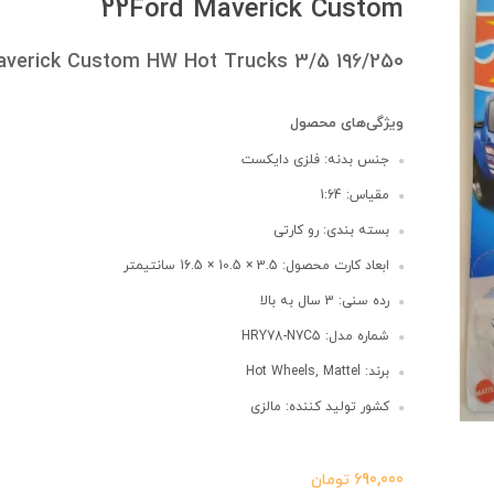
22Ford Maverick Custom
averick Custom HW Hot Trucks 3/5 196/250
ویژگی‌های محصول
جنس بدنه: فلزی دایکست
مقیاس: 1:64
بسته بندی: رو کارتی
ابعاد کارت محصول: 3.5 × 10.5 × 16.5 سانتیمتر
رده سنی: 3 سال به بالا
شماره مدل: HRY78-N7C5
برند: Hot Wheels, Mattel
کشور تولید کننده: مالزی
690,000
تومان