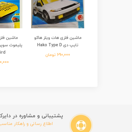
فلزی هات ویلز لیتر
ماشین فلزی هات ویلز هاکو
Later Cra
تایپ دی Hako Type D
ird
640,00 تومان
690,000 تومان
450,000 
پشتیبانی و مشاوره در دایرکت این
اطلاع رسانی و راهکار مناس