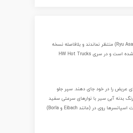
فورد ماوریک با ورودش به بازار، کلاس وانت‌های کوچک شهری را احیا کرد. اما طراحان هات ویلز (به سرپرستی Ryu Asada) منتظر نماندند و بلافاصله نسخه
Custom آن را خلق کردند. این مدل با الهام از فرهنگ "Mini Truck" و خودروهای مسابقه‌ای Time Attack طراحی شده است و در سری HW Hot Trucks
ی عریض را در خود جای دهند. سپر جلو
رنگ بدنه آبی سیر با نوارهای سرعتی سفید
و قرمز که از رکاب‌ها تا انتهای بدنه کشیده شده‌اند، ظاهری کلاسیک و در عین حال مدرن به آن داده است. لیست اسپانسرها روی در (مانند Eibach و Borla)