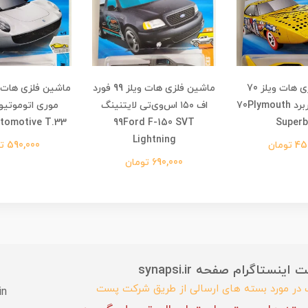
ماشین فلزی هات ویلز 70
ماشین فلزی هات ویلز 99 فورد
ماشین فلزی هات و
پلیموث سوپربرد 70Plymouth
اف ۱۵۰ اس‌وی‌تی لایتنینگ
tomotive T.33
99Ford F-150 SVT
Superb
Lightning
تومان
590,000 تومان
690,000 تومان
ستاگرام صفحه synapsi.ir
ب در مورد بسته های ارسالی از طریق شرکت پست
in