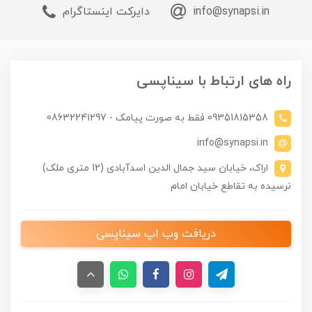
info@synapsi.in
دایرکت اینستاگرام
راه های ارتباط با سیناپسی
09351815358 فقط به صورت پیامک - 08632241297
info@synapsi.in
اراک، خیابان سید جمال الدین اسدآبادی (12 متری ملک)
نرسیده به تقاطع خیابان امام
دریافت وب اپ سیناپسی