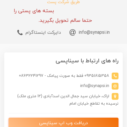
طریق شرکت پست
بسته های پستی را
حتما سالم تحویل بگیرید.
info@synapsi.in
دایرکت اینستاگرام
راه های ارتباط با سیناپسی
09351815358 فقط به صورت پیامک - 08632241297
info@synapsi.in
اراک، خیابان سید جمال الدین اسدآبادی (12 متری ملک)
نرسیده به تقاطع خیابان امام
دریافت وب اپ سیناپسی