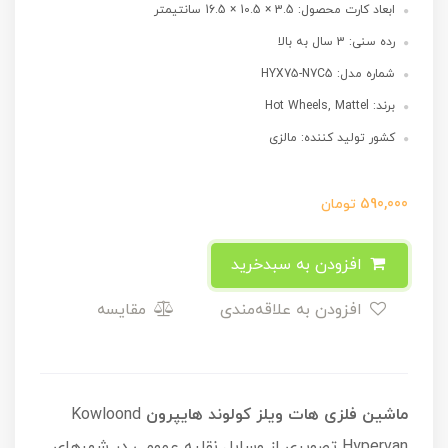
ابعاد کارت محصول: 3.5 × 10.5 × 16.5 سانتیمتر
رده سنی: 3 سال به بالا
شماره مدل: HYX75-N7C5
برند: Hot Wheels, Mattel
کشور تولید کننده: مالزی
590,000
تومان
افزودن به سبدخرید
افزودن به علاقه‌مندی
مقایسه
ماشین فلزی هات ویلز کولوند هایپرون
Kowloond
Hypervan تصویری از وسایل نقلیه عمومی در شهرهای