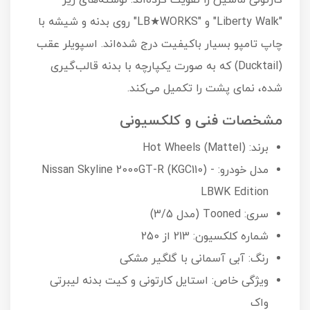
کارتونی ماشین را تقویت کرده‌اند. نوشته‌های ریز
"Liberty Walk" و "LB★WORKS" روی بدنه و شیشه با
چاپ تامپو بسیار باکیفیت درج شده‌اند. اسپویلر عقب
(Ducktail) که به صورت یکپارچه با بدنه قالب‌گیری
شده، نمای پشت را تکمیل می‌کند.
مشخصات فنی و کلکسیونی
برند: Hot Wheels (Mattel)
مدل خودرو: Nissan Skyline 2000GT-R (KGC110) -
LBWK Edition
سری: Tooned (مدل 3/5)
شماره کلکسیون: 213 از 250
رنگ: آبی آسمانی با گلگیر مشکی
ویژگی خاص: استایل کارتونی و کیت بدنه لیبرتی
واک