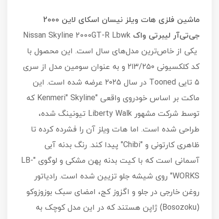
ماشین فلزی هات ویلز نیسان اسکای لاین 2000
جی‌تی‌آر لیبرتی واک
Nissan Skyline 2000GT-R Lbwk
یکی از خاص‌ترین مدل‌های سال است. این محصول با
کد کلکسیونی ۲۱۳/۲۵۰ و به عنوان سومین مدل از سری
۵ تایی Tooned در سال ۲۰۲۵ عرضه شده است. این
ماکت بر اساس خودروی واقعی "Kenmeri" Skyline که
توسط شرکت مشهور Liberty Walk تیونینگ شده،
طراحی شده است. اما هات ویلز آن را فشرده کرده تا
ظاهری کارتونی و "Chibi" پیدا کند. رنگ بدنه آبی
آسمانی است که با کیت بدنه پهن مشکی و لوگوی "LB-
WORKS" روی شیشه جلو تزیین شده است. رادیاتور
روغن خارجی در جلو و اگزوز کج، امضای سبک بوزوزوکو
(Bosozoku) ژاپن هستند که در این مدل کوچک به