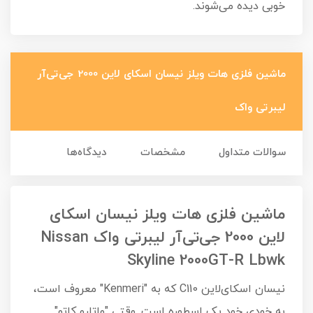
خوبی دیده می‌شوند.
ماشین فلزی هات ویلز نیسان اسکای لاین 2000 جی‌تی‌آر
لیبرتی واک
سوالات متداول
مشخصات
دیدگاه‌ها
ماشین فلزی هات ویلز نیسان اسکای
لاین 2000 جی‌تی‌آر لیبرتی واک Nissan
Skyline 2000GT-R Lbwk
نیسان اسکای‌لاین C110 که به "Kenmeri" معروف است،
به خودی خود یک اسطوره است. وقتی "واتارو کاتو"