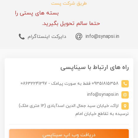
طریق شرکت پست
بسته های پستی را
حتما سالم تحویل بگیرید.
info@synapsi.in
دایرکت اینستاگرام
راه های ارتباط با سیناپسی
09351815358 فقط به صورت پیامک - 08632241297
info@synapsi.in
اراک، خیابان سید جمال الدین اسدآبادی (12 متری ملک)
نرسیده به تقاطع خیابان امام
دریافت وب اپ سیناپسی