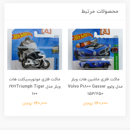
محصولات مرتبط
ماکت فلزی ماشین هات ویلز
ماکت فلزی موتورسیکلت هات
مدل ولوو Volvo P1800 Gasser
ویلز مدل 1966Triumph Tiger
100
153/250
640,000 تومان
640,000 تومان