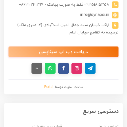
09351815358 فقط به صورت پیامک - 08632241297
info@synapsi.in
اراک، خیابان سید جمال الدین اسدآبادی (12 متری ملک)
نرسیده به تقاطع خیابان امام
دریافت وب اپ سیناپسی
ساخت سایت توسط
Portal
دسترسی سریع
تماس با ما
قوانین و مقررات