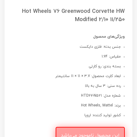
Hot Wheels 76 Greenwood Corvette HW
Modified 2/10 11/250
ویژگی‌های محصول
جنس بدنه: فلزی دایکست
مقیاس: 1:64
بسته بندی: رو کارتی
ابعاد کارت محصول: 3.7 × 11 × 11 سانتیمتر
رده سنی: 3 سال به بالا
شماره مدل: HTD67-N521
برند: Hot Wheels, Mattel
کشور تولید کننده: اروپا
این محصول ناموجود می‌باشد