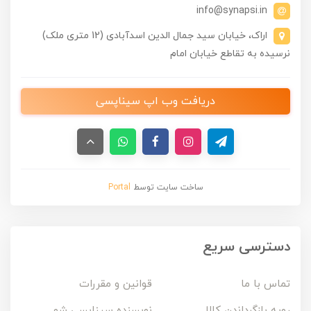
info@synapsi.in
اراک، خیابان سید جمال الدین اسدآبادی (12 متری ملک)
نرسیده به تقاطع خیابان امام
دریافت وب اپ سیناپسی
ساخت سایت توسط
Portal
دسترسی سریع
تماس با ما
قوانین و مقررات
رویه بازگرداندن کالا
نویسنده سیناپسی شو