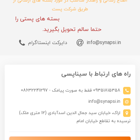
اطلاع رسانی و راهکار مناسب در مورد بسته های ارسالی از
طریق شرکت پست
بسته های پستی را
حتما سالم تحویل بگیرید.
info@synapsi.in
دایرکت اینستاگرام
راه های ارتباط با سیناپسی
09351815358 فقط به صورت پیامک - 08632241297
info@synapsi.in
اراک، خیابان سید جمال الدین اسدآبادی (12 متری ملک)
نرسیده به تقاطع خیابان امام