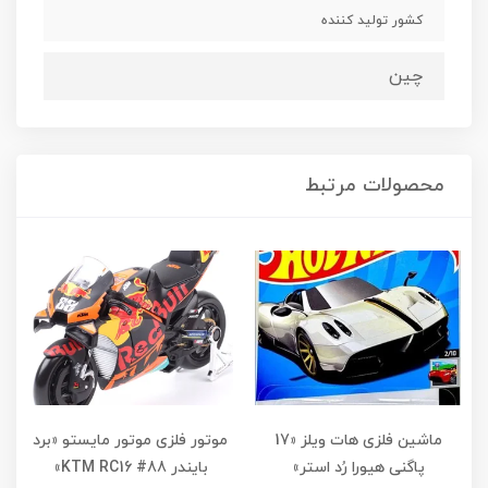
کشور تولید کننده
چین
محصولات مرتبط
ماشین فلزی هات ویلز «17
موتور فلزی موتور مایستو «برد
پاگنی هیورا رُد استر»
بایندر KTM RC16 #88»