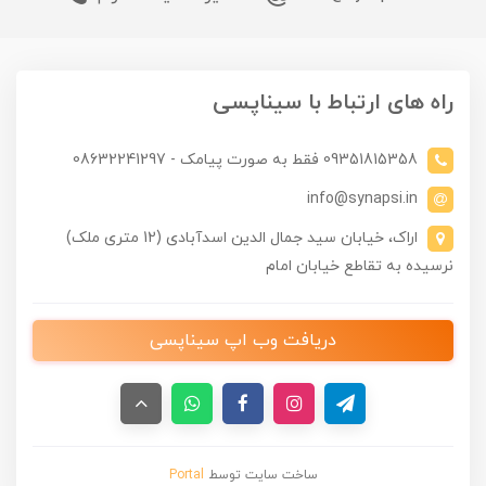
راه های ارتباط با سیناپسی
09351815358 فقط به صورت پیامک - 08632241297
info@synapsi.in
اراک، خیابان سید جمال الدین اسدآبادی (12 متری ملک)
نرسیده به تقاطع خیابان امام
دریافت وب اپ سیناپسی
ساخت سایت توسط
Portal