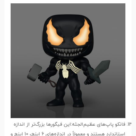
فانکو پاپ‌های عظیم‌الجثه:این فیگورها بزرگ‌تر از اندازه
استاندارد هستند و معمولاً در اندازه‌های 6 اینچ، 10 اینچ و