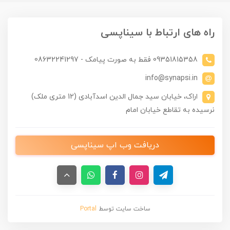
راه های ارتباط با سیناپسی
09351815358 فقط به صورت پیامک - 08632241297
info@synapsi.in
اراک، خیابان سید جمال الدین اسدآبادی (12 متری ملک)
نرسیده به تقاطع خیابان امام
دریافت وب اپ سیناپسی
ساخت سایت توسط
Portal