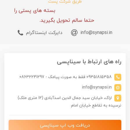
طریق شرکت پست
بسته های پستی را
حتما سالم تحویل بگیرید.
info@synapsi.in
دایرکت اینستاگرام
راه های ارتباط با سیناپسی
09351815358 فقط به صورت پیامک - 08632241297
info@synapsi.in
اراک، خیابان سید جمال الدین اسدآبادی (12 متری ملک)
نرسیده به تقاطع خیابان امام
دریافت وب اپ سیناپسی