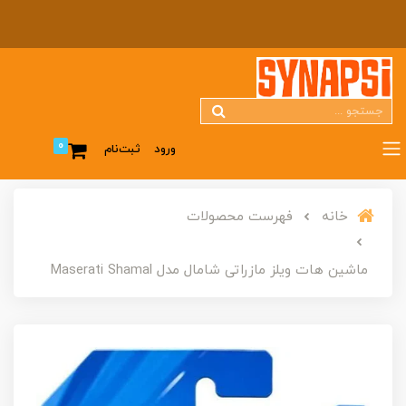
0
ورود
ثبت‌نام
خانه
فهرست محصولات
ماشین هات ویلز مازراتی شامال مدل Maserati Shamal