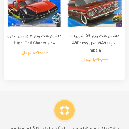
ماشین هات ویلز 59 شورولت
ماشین هات ویلز های تیل تندرو
م
ایمپالا 1959 مدل 59Chevy
مدل High-Tail Chaser
Impala
1,090,000 تومان
1,090,000 تومان
پشتیبانی و مشاوره در دایرکت اینستاگرام صفحه