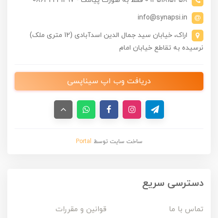
09351815358 فقط به صورت پیامک - 08632241297
info@synapsi.in
اراک، خیابان سید جمال الدین اسدآبادی (12 متری ملک)
نرسیده به تقاطع خیابان امام
دریافت وب اپ سیناپسی
ساخت سایت توسط
Portal
دسترسی سریع
تماس با ما
قوانین و مقررات