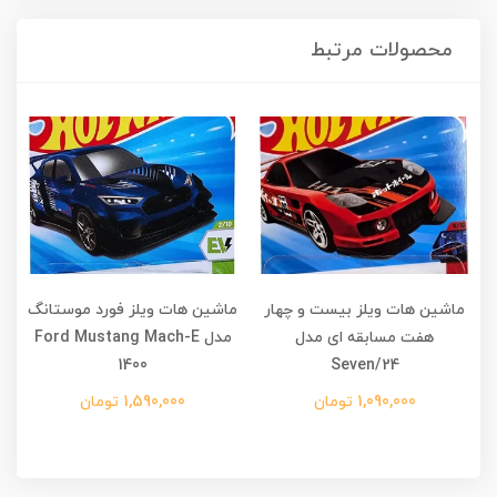
محصولات مرتبط
ماشین هات ویلز بیست و چهار
ماشین هات ویلز فورد موستانگ
2
هفت مسابقه ای مدل
مدل Ford Mustang Mach-E
1400
24/Seven
1,090,000 تومان
1,590,000 تومان