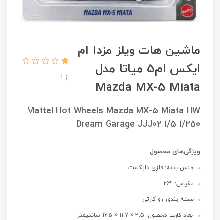
ماشین هات ویلز مزدا ام
ایکس ام5 میاتا مدل
از 1
Mazda MX-5 Miata
Mattel Hot Wheels Mazda MX-5 Miata HW
Dream Garage JJJ02 1/5 1/250
ویژگی‌های محصول
جنس بدنه: فلزی دایکست
مقیاس: 1:64
بسته بندی: رو کارتی
ابعاد کارت محصول: 3.5 × 11.7 × 16.5 سانتیمتر