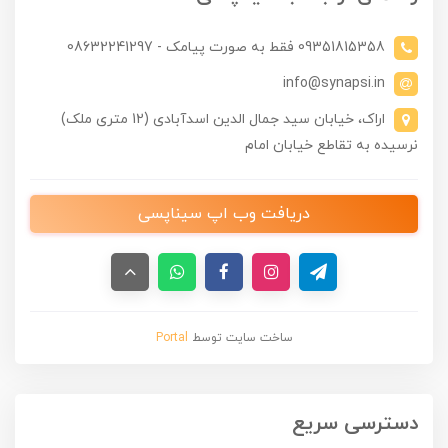
09351815358 فقط به صورت پیامک - 08632241297
info@synapsi.in
اراک، خیابان سید جمال الدین اسدآبادی (12 متری ملک)
نرسیده به تقاطع خیابان امام
دریافت وب اپ سیناپسی
ساخت سایت توسط
Portal
دسترسی سریع