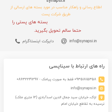
synapsi.ir
اطلاع رسانی و راهکار مناسب در مورد بسته های ارسالی از
طریق شرکت پست
بسته های پستی را
حتما سالم تحویل بگیرید.
info@synapsi.in
دایرکت اینستاگرام
راه های ارتباط با سیناپسی
09351815358 فقط به صورت پیامک - 08632241297
info@synapsi.in
اراک، خیابان سید جمال الدین اسدآبادی (12 متری ملک)
نرسیده به تقاطع خیابان امام