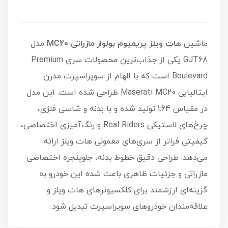
ماشین ه
ات ویلز پریمیوم بولوار مازراتی MC20
مدل
GJT68 یکی از جذاب‌ترین محصولات سری Premium
Boulevard است که با الهام از سوپراسپرت مدرن
ایتالیایی Maserati MC20 طراحی شده است. این مدل
در مقیاس 1:64 تولید شده و با بدنه و شاسی فلزی،
چرخ‌های لاستیکی Real Riders و رنگ‌آمیزی اختصاصی،
کیفیتی فراتر از سری‌های معمولی هات ویلز ارائه
می‌دهد. طراحی دقیق خطوط بدنه، جلوپنجره اختصاصی
مازراتی و جزئیات ظاهری باعث شده این خودرو به
گزینه‌ای ارزشمند برای کلکسیونرهای هات ویلز و
علاقه‌مندان خودروهای سوپراسپرت تبدیل شود.