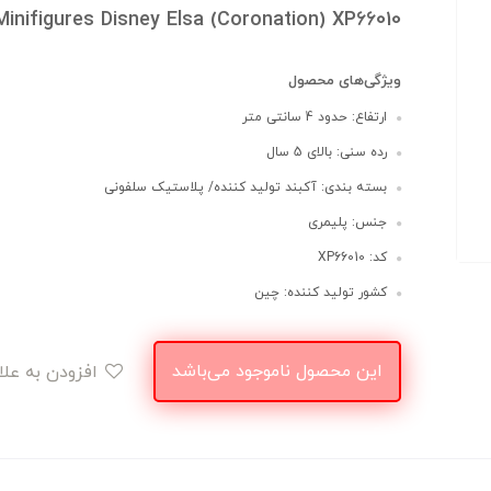
Minifigures Disney Elsa (Coronation) XP66010
ویژگی‌های محصول
ارتفاع: حدود 4 سانتی متر
رده سنی: بالای 5 سال
بسته بندی: آکبند تولید کننده/ پلاستیک سلفونی
جنس: پلیمری
کد: XP66010
کشور تولید کننده: چین
این محصول ناموجود می‌باشد
افزودن به علاقه‌مندی