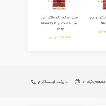
نیکو روبین
مینی فیگور لگو مانکی دی
مینی فیگور لگو مان
Nic
لوفی خشمگین Monkey D.
لوفی Monkey D. Luffy
Luffy
295,000 تومان
245,000 تومان
info@synapsi.
دایرکت اینستاگرام