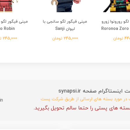
گو رورونوا زورو
مینی فیگور لگو سانجی با
مینی فیگور لگو 
لیوان Sanji
o Robin
تومان
245,000 تومان
245,000 تومان
ستاگرام صفحه synapsi.ir
ب در مورد بسته های ارسالی از طریق شرکت پست
in
سته های پستی را حتما سالم تحویل بگیرید.