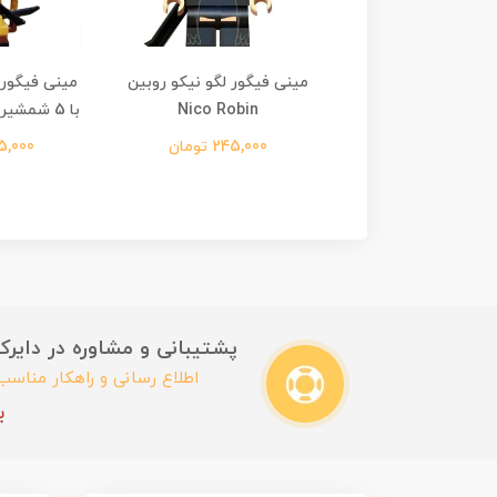
یگور لگو بورسالینو
مینی فیگور لگو نیکو روبین
مینی فیگور ل
Borsalino
Nico Robin
با 5 شمشیر Roronoa Zoro
245,00 تومان
245,000 تومان
445,000 
پشتیبانی و مشاوره در دایرکت این
اطلاع رسانی و راهکار مناس
ب