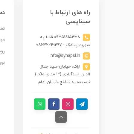
راه های ارتباط با
دس
سیناپسی
تما
09351815358 فقط به
قوا
صورت پیامک - 08632241297
روی
info@synapsi.in
نوی
اراک، خیابان سید جمال
الدین اسدآبادی (12 متری ملک)
نرسیده به تقاطع خیابان امام