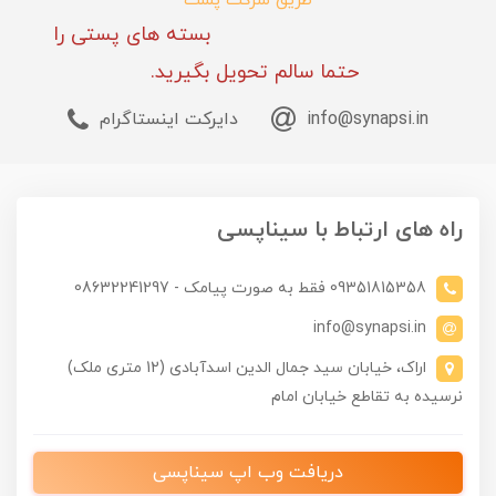
طریق شرکت پست
بسته های پستی را
حتما سالم تحویل بگیرید.
info@synapsi.in
دایرکت اینستاگرام
راه های ارتباط با سیناپسی
09351815358 فقط به صورت پیامک - 08632241297
info@synapsi.in
اراک، خیابان سید جمال الدین اسدآبادی (12 متری ملک)
نرسیده به تقاطع خیابان امام
دریافت وب اپ سیناپسی