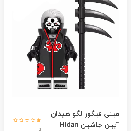
مینی فیگور لگو هیدان
آیین جاشین Hidan
از 1