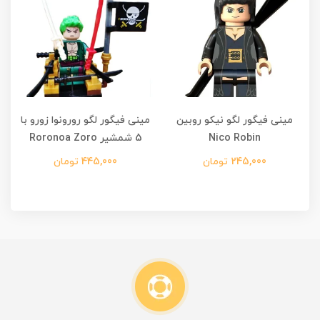
مینی فیگور لگو نیکو روبین
مینی فیگور لگو رورونوا زورو با
م
Nico Robin
5 شمشیر Roronoa Zoro
245,000 تومان
445,000 تومان