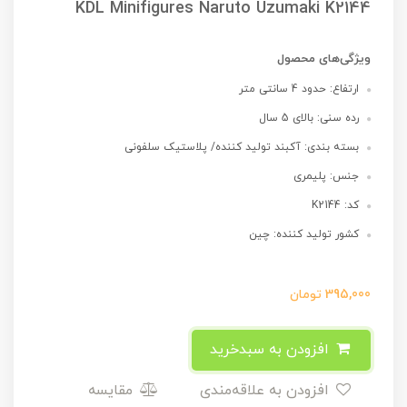
KDL Minifigures Naruto Uzumaki K2144
ویژگی‌های محصول
ارتفاع: حدود 4 سانتی متر
رده سنی: بالای 5 سال
بسته بندی: آکبند تولید کننده/ پلاستیک سلفونی
جنس: پلیمری
کد: K2144
کشور تولید کننده: چین
395,000
تومان
افزودن به سبدخرید
افزودن به علاقه‌مندی
مقایسه