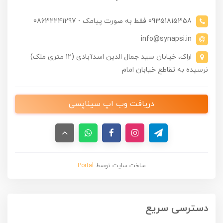
09351815358 فقط به صورت پیامک - 08632241297
info@synapsi.in
اراک، خیابان سید جمال الدین اسدآبادی (12 متری ملک)
نرسیده به تقاطع خیابان امام
دریافت وب اپ سیناپسی
ساخت سایت توسط
Portal
دسترسی سریع