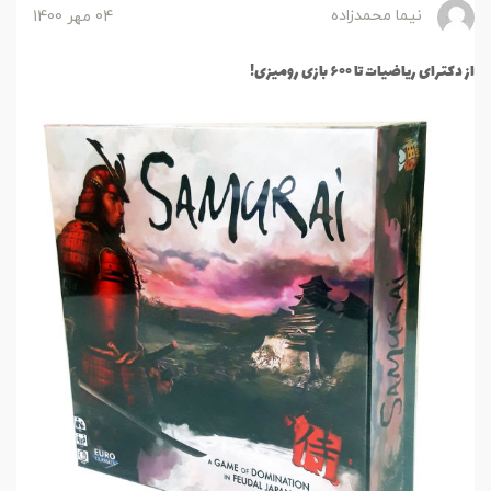
نیما محمدزاده
04 مهر 1400
از دکترای ریاضیات تا ۶۰۰ بازی رومیزی!