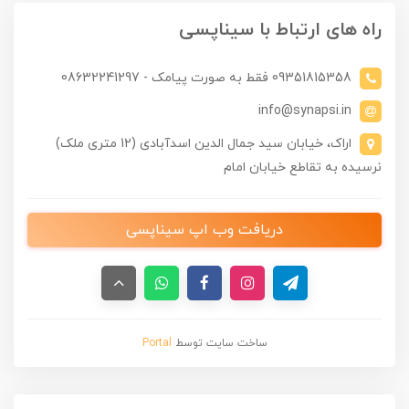
راه های ارتباط با سیناپسی
09351815358 فقط به صورت پیامک - 08632241297
info@synapsi.in
اراک، خیابان سید جمال الدین اسدآبادی (12 متری ملک)
نرسیده به تقاطع خیابان امام
دریافت وب اپ سیناپسی
ساخت سایت توسط
Portal