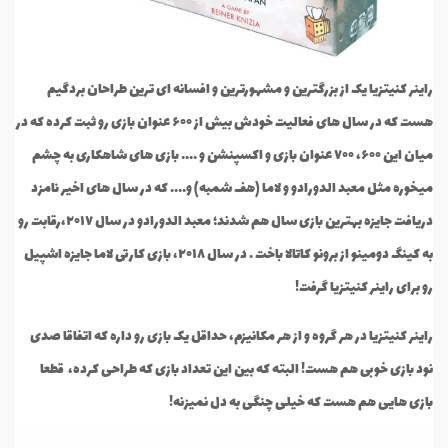
راینر کنیتزیا یک از بزرگترین و مشهورترین و افسانه ای ترین طراحان بردگیم
هست که در سال های فعالیت خودش بیش از ۶۰۰ عنوان بازی رو ثبت کرده که در
میان این ۶۰۰، ۷۰۰ عنوان بازی و اکسپنشن و .... بازی های شاهکاری به چشم
میخوره مثل معبد الدورادو و لاما (هف شمبه) و.... که در سال های اخیر نامزد
دریافت جایزه بهترین بازی سال هم شدند؛ معبد الدورادو در سال ۲۰۱۷،رقابت رو
به کینگ دومینو از برونو کاتالا باخت . در سال ۲۰۱۸، بازی کارتی لاما جایزه اشپیل
رو برای راینر کنیتزیا گرفت!
راینر کنیتزیا در هر گروه و از هر مکانیزم، حداقل یک بازی رو داره که اتفاقا صدی
نود بازی خوبی هم هست! البته که بین این تعداد بازی که طراحی کرده، قطعا
بازی هایی هم هست که خیلی چنگی به دل نمیزنه!