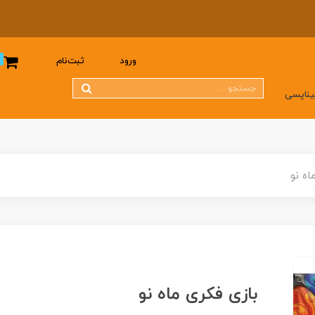
0
ورود
ثبت‌نام
یناپسی
اه نو
بازی فکری ماه نو