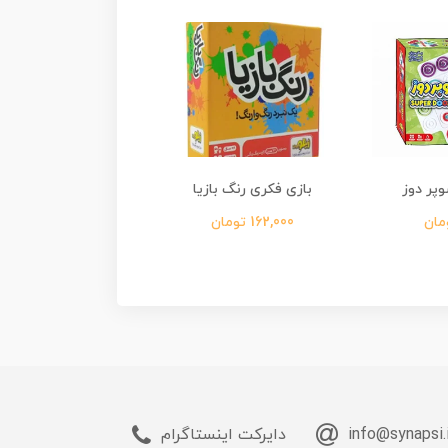
پر دوز
بازی فکری رنگ بازیا
بازی فکری دژوم
162,000 تومان
450,000 تومان
info@synapsi.
دایرکت اینستاگرام