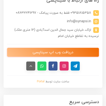
راه های ارتباط با سیناپسی
09351815358 فقط به صورت پیامک - 08632241297
info@synapsi.in
اراک، خیابان سید جمال الدین اسدآبادی (12 متری ملک)
نرسیده به تقاطع خیابان امام
دریافت وب اپ سیناپسی
ساخت سایت توسط
Portal
دسترسی سریع