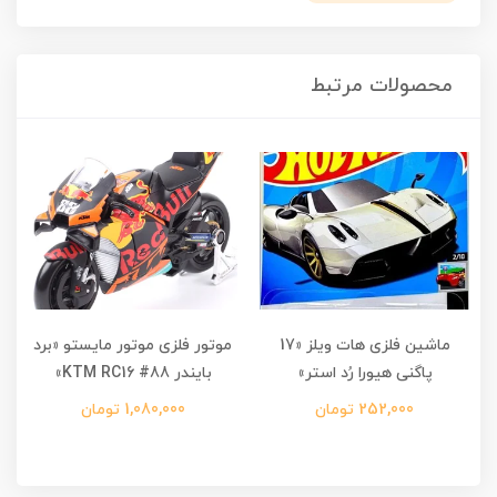
محصولات مرتبط
ماشین فلزی هات ویلز «17
موتور فلزی موتور مایستو «برد
پاگنی هیورا رُد استر»
بایندر KTM RC16 #88»
252,000 تومان
1,080,000 تومان