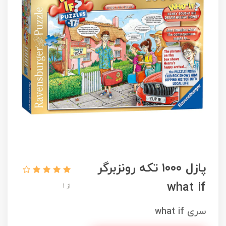
پازل ۱۰۰۰ تکه رونزبرگر
what if
از 1
سری what if