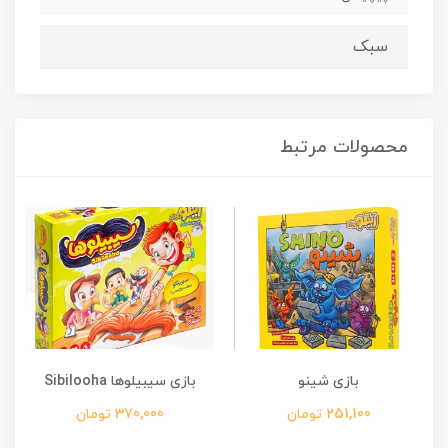
سبک
محصولات مرتبط
بازی شینو
بازی سیبیلوها Sibilooha
251,100 تومان
370,000 تومان