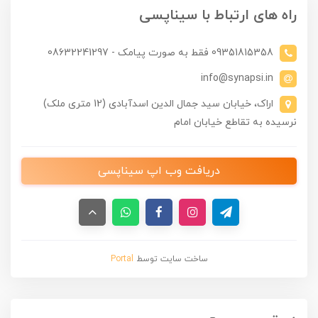
راه های ارتباط با سیناپسی
09351815358 فقط به صورت پیامک - 08632241297
info@synapsi.in
اراک، خیابان سید جمال الدین اسدآبادی (12 متری ملک)
نرسیده به تقاطع خیابان امام
دریافت وب اپ سیناپسی
ساخت سایت توسط
Portal