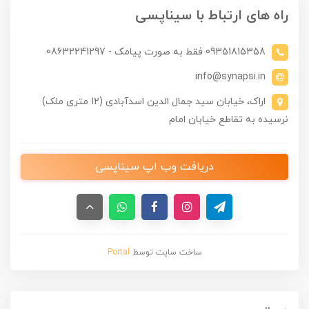
راه های ارتباط با سیناپسی
09351815358 فقط به صورت پیامک - 08632241297
info@synapsi.in
اراک، خیابان سید جمال الدین اسدآبادی (12 متری ملک)
نرسیده به تقاطع خیابان امام
دریافت وب اپ سیناپسی
ساخت سایت توسط
Portal