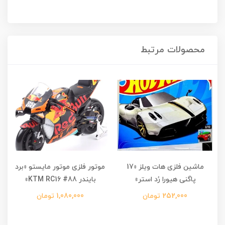
محصولات مرتبط
ماشین فلزی هات ویلز «17
موتور فلزی موتور مایستو «برد
پاگنی هیورا رُد استر»
بایندر KTM RC16 #88»
252,000 تومان
1,080,000 تومان