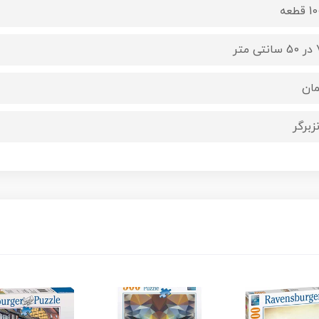
قطعه
 متر
مان
زبرگر