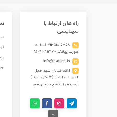
راه های ارتباط با
دس
سیناپسی
تما
09351815358 فقط به
قوا
صورت پیامک - 08632241297
روی
info@synapsi.in
نوی
اراک، خیابان سید جمال
الدین اسدآبادی (12 متری ملک)
نرسیده به تقاطع خیابان امام