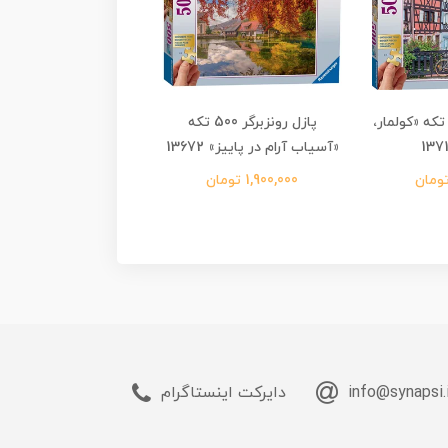
ازل رونزبرگر 500 تکه «کولمار،
پازل رونزبرگر 500 تکه
آرت پازل 500 
«آسیاب آرام در پاییز» 13672
بهاری» 4208
1,900,000 تومان
1,980,000 تومان
info@synapsi.
دایرکت اینستاگرام