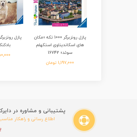
پازل رونزبرگر 1000 تکه «جنگل
پازل رونزبرگر 1000 تکه «مکان
غان» 16753
های اسکاندیناوی استکهلم
بادکنکی» 
سوئد» 16742
1,612,8 تومان
1,950,000
1,197,000 تومان
پشتیبانی و مشاوره در دایرکت این
اطلاع رسانی و راهکار مناس
ب