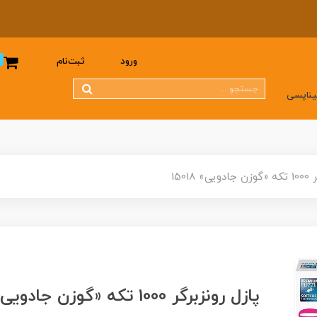
0
ورود
ثبت‌نام
یناپسی
15018
پازل رونزبرگر 1000 تکه «گوزن جادویی» 15018