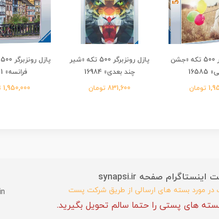
پازل رونزبرگر 500 تکه «جشن
پازل رونزبرگر 500 تکه «شیر
پ
16585
چند بعدی» 16984
فرانسه» 13711
 تومان
831,600 تومان
1,950,000 تومان
ستاگرام صفحه synapsi.ir
ب در مورد بسته های ارسالی از طریق شرکت پست
in
سته های پستی را حتما سالم تحویل بگیرید.