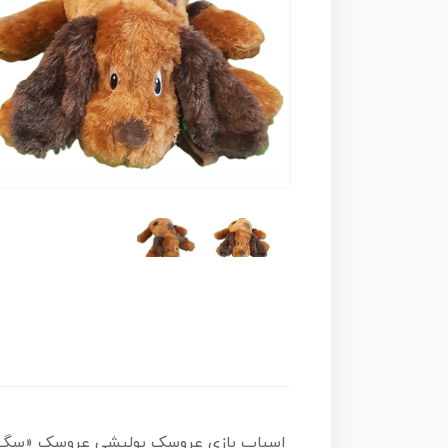
اسباب بازی عروسک پولیشی عروسک «سگ قهوه