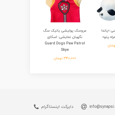
 «پاندا
عروسک پولیشی یانیک سگ
عروسک پولیشی یان
راه پتو»
نگهبان نمایشی: اسکای
 Paw Patrol chase
Guard Dogs Paw Patrol
Skye
340,000 تومان
340,000 تومان
info@synapsi.
دایرکت اینستاگرام