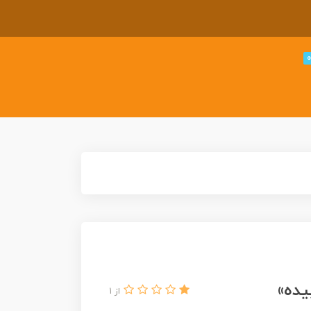
ده»
از 1