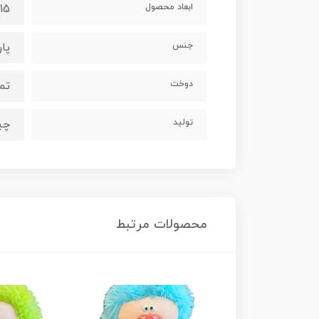
ابعاد محصول
15 × 37 × 30 سانتیمتر
جنس
پا
دوخت
تم
تولید
چی
محصولات مرتبط