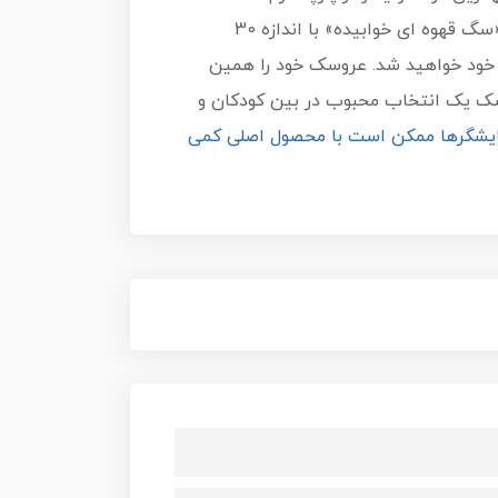
شده، الیاف آن از جنس فیبر پلی‌استر هست، برای در آغوش گرفتن «سگ قهوه ای خوابیده» آماده شوید! این «سگ قهوه ای خوابیده» با اندازه 30
ی خود خواهید شد. عروسک خود را همین
وسک یک انتخاب محبوب در بین کودکان و
نمایشگرها ممکن است با محصول اصلی کمی