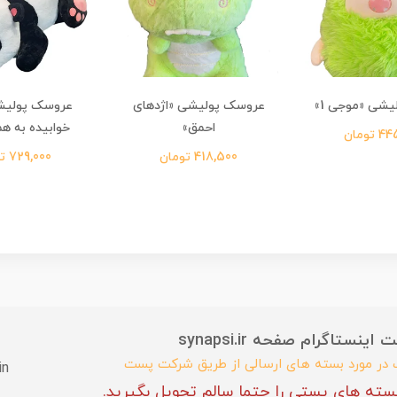
شی «موجی 1»
عروسک پولیشی «اژدهای
عروسک پولیشی
احمق»
خوابیده به هم
تومان
418,500 تومان
729,000 تومان
ستاگرام صفحه synapsi.ir
ب در مورد بسته های ارسالی از طریق شرکت پست
in
سته های پستی را حتما سالم تحویل بگیرید.