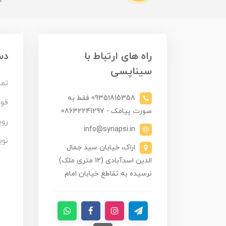
راه های ارتباط با
دس
سیناپسی
تما
09351815358 فقط به
قوا
صورت پیامک - 08632241297
روی
info@synapsi.in
نوی
اراک، خیابان سید جمال
الدین اسدآبادی (12 متری ملک)
نرسیده به تقاطع خیابان امام