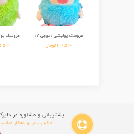
پولیشی گربه Cat
عروسک پولیشی «موجی 2»
عروسک پولی
1,590,0 تومان
490,500 تومان
445,500 
پشتیبانی و مشاوره در دایرکت این
اطلاع رسانی و راهکار مناس
ب