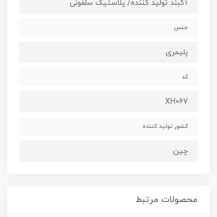
آکبند تولید کننده/ پلاستیک سلفونی
جنس
پلیمری
کد
XH067
کشور تولید کننده
چین
محصولات مرتبط