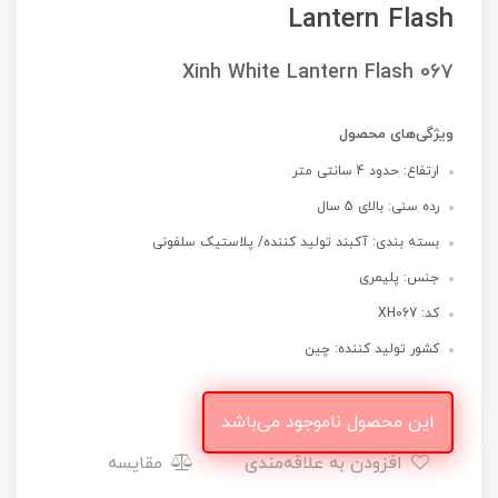
Lantern Flash
Xinh White Lantern Flash 067
ویژگی‌های محصول
ارتفاع: حدود 4 سانتی متر
رده سنی: بالای 5 سال
بسته بندی: آکبند تولید کننده/ پلاستیک سلفونی
جنس: پلیمری
کد: XH067
کشور تولید کننده: چین
این محصول ناموجود می‌باشد
افزودن به علاقه‌مندی
مقایسه