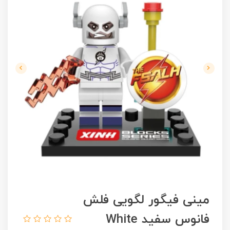
مینی فیگور لگویی فلش
فانوس سفید White