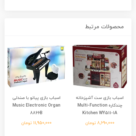
محصولات مرتبط
Mi
اسباب بازی ست آشپزخانه
اسباب بازی پیانو با صندلی
چندکاره Multi-Function
Music Electronic Organ
8866B
Kitchen WY511-1A
8,690,000 تومان
11,950,000 تومان