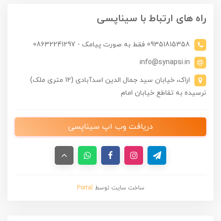
راه های ارتباط با سیناپسی
09351815358 فقط به صورت پیامک - 08632241297
info@synapsi.in
اراک، خیابان سید جمال الدین اسدآبادی (12 متری ملک)
نرسیده به تقاطع خیابان امام
دریافت وب اپ سیناپسی
ساخت سایت توسط
Portal