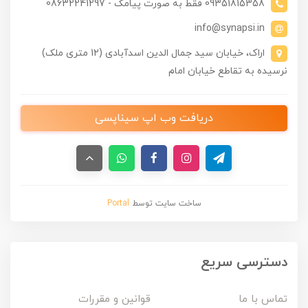
09351815358 فقط به صورت پیامک - 08632241297
info@synapsi.in
اراک، خیابان سید جمال الدین اسدآبادی (12 متری ملک)
نرسیده به تقاطع خیابان امام
دریافت وب اپ سیناپسی
ساخت سایت توسط
Portal
دسترسی سریع
تماس با ما
قوانین و مقررات