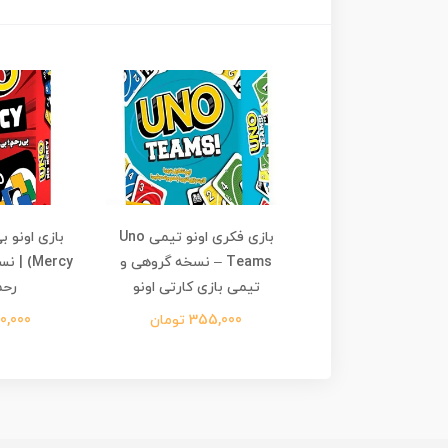
کری آنمچد: بی‌همتا
بازی فکری اونو تیمی Uno
ابانهای مه آلود
Teams – نسخه گروهی و
Mercy)
Unmatched: Cobble
تیمی بازی کارتی اونو
رحم
1,699,0 تومان
355,000 تومان
570,000 