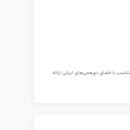
لید شده و با حفظ هسته اصلی بازی خارجی Pick Your Poison، محتوایی متناسب با فضای دورهمی‌های ایرانی ارائه