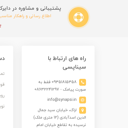
پشتیبانی و مشاوره در دایرکت این
اطلاع رسانی و راهکار مناس
ب
راه های ارتباط با
دس
سیناپسی
تما
09351815358 فقط به
قوا
صورت پیامک - 08632241297
روی
info@synapsi.in
نوی
اراک، خیابان سید جمال
الدین اسدآبادی (12 متری ملک)
نرسیده به تقاطع خیابان امام