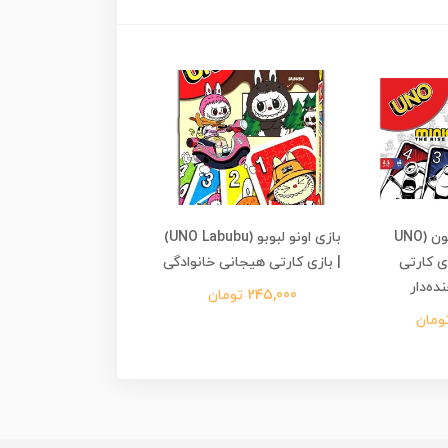
بازی اونو مینیون (UNO
بازی اونو لبوبو (UNO Labubu)
بازی فکری بی‌همتا یا
| بازی کارتی
| بازی کارتی هیجانی خانوادگی
نسخه اول Unmatched
ده‌دار
245,000 تومان
1,699,000 تومان