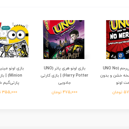
بازی اونو بی‌رحم (UNO No
بازی اونو هری پاتر (UNO
 | نسخه خشن و بدون
Harry Potter) | بازی کارتی
Minion) 
ت اونو
جادویی
پارتی‌گیم خن
تومان
475,000 تومان
355,000 تومان