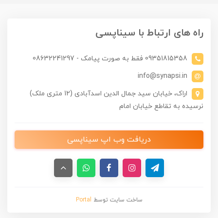
راه های ارتباط با سیناپسی
09351815358 فقط به صورت پیامک - 08632241297
info@synapsi.in
اراک، خیابان سید جمال الدین اسدآبادی (12 متری ملک)
نرسیده به تقاطع خیابان امام
دریافت وب اپ سیناپسی
ساخت سایت توسط
Portal