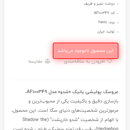
دوخت: تمیز و ظریف
کد: AF100349
برند: Yanic
تولید: ایران
این محصول ناموجود می‌باشد
افزودن به علاقه‌مندی
مقایسه
عروسک پولیشی یانیک «شدو»
مدل AF100349
،
بازسازی دقیق و باکیفیت یکی از محبوب‌ترین و
مرموزترین شخصیت‌های دنیای سگا است. این محصول،
با الهام از شخصیت "شدو خارپشت" (Shadow the
Hedgehog)، رقیب قدرتمند سونیک، طراحی شده است.