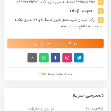
09351815358 فقط به صورت پیامک - 08632241297
info@synapsi.in
اراک، خیابان سید جمال الدین اسدآبادی (12 متری ملک)
نرسیده به تقاطع خیابان امام
دریافت وب اپ سیناپسی
ساخت سایت توسط
Portal
دسترسی سریع
تماس با ما
قوانین و مقررات