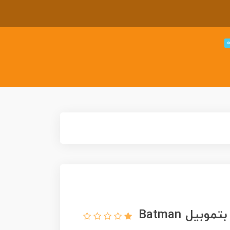
ماشین فلزی هات ویلز بتمن و رابین بتموبیل Batman