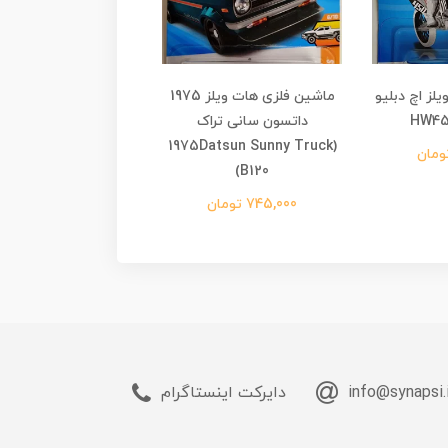
لز اچ‌ دبلیو
ماشین فلزی هات ویلز 1975
ماشین فلزی هات و
داتسون سانی تراک
سیلورادو ای‌وی آرا
lverado EV RST
(1975Datsun Sunny Truck
(B120
745,000 تومان
745,000 تومان
info@synapsi.
دایرکت اینستاگرام