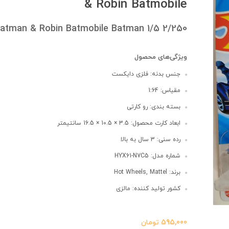
& Robin Batmobile
atman & Robin Batmobile Batman 1/5 2/250
ویژگی‌های محصول
جنس بدنه: فلزی دایکست
مقیاس: 1:64
بسته بندی: رو کارتی
ابعاد کارت محصول: 3.5 × 10.5 × 16.5 سانتیمتر
رده سنی: 3 سال به بالا
شماره مدل: HYX61-N7C5
برند: Hot Wheels, Mattel
کشور تولید کننده: مالزی
595,000
تومان