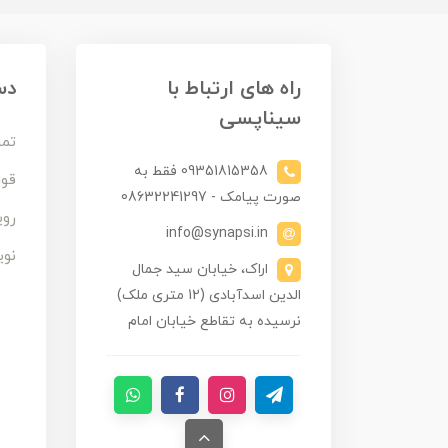
راه های ارتباط با
دس
سیناپسی
تما
09351815358 فقط به
قوا
صورت پیامک - 08632241297
روی
info@synapsi.in
نوی
اراک، خیابان سید جمال
الدین اسدآبادی (12 متری ملک)
نرسیده به تقاطع خیابان امام