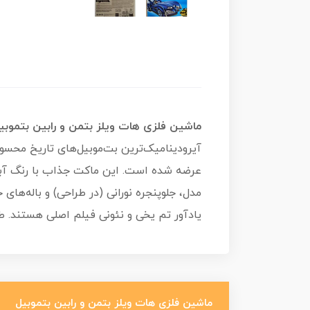
ماشین فلزی هات ویلز بتمن و رابین بتموبی
عرضه شده است. این ماکت جذاب با رنگ آبی 
مدل، جلوپنجره نورانی (در طراحی) و باله‌ها
یادآور تم یخی و نئونی فیلم اصلی هستند. طر
ماشین فلزی هات ویلز بتمن و رابین بتموبیل