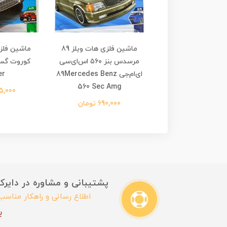
فلزی هات ویلز هاکو
ماشین فلزی هات ویلز 89
Hako Type
مرسدس بنز ۵۶۰ اس‌ای‌سی
ای‌ام‌جی 89Mercedes Benz
er
695,00 تومان
560 Sec Amg
795,000 
690,000 تومان
پشتیبانی و مشاوره در دایرکت این
اطلاع رسانی و راهکار مناس
ب