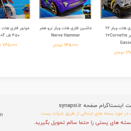
ماشین فلزی هات ویلز 62
ماشین فلزی هات ویلز نرو همر
موتور فلزی هات وی
کوروت گسر 62Corvette
Nerve Hammer
۴۵۰ اف HW450F
Gass
645,000 تومان
745,000 تومان
تومان
ستاگرام صفحه synapsi.ir
ب در مورد بسته های ارسالی از طریق شرکت پست
in
سته های پستی را حتما سالم تحویل بگیرید.