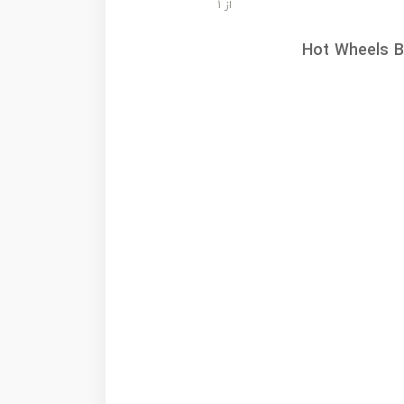
از 1
Hot Wheels B