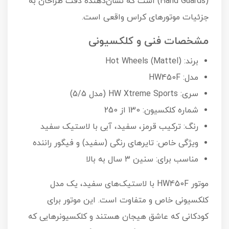
(Hand Guards) است که نشان‌دهنده دقت طراحان به
جزئیات موتورهای کراس واقعی است.
مشخصات فنی و کلکسیونی
برند: Hot Wheels (Mattel)
مدل: HW450F
سری: HW Xtreme Sports (مدل 5/5)
شماره کلکسیون: 130 از 250
رنگ: ترکیب قرمز، سفید، آبی با لاستیک سفید
ویژگی خاص: تایرهای رنگی (سفید) و فیگور راننده
مناسب برای: سنین ۳ سال به بالا
موتور HW450F با لاستیک‌های سفید، یک مدل
کلکسیونی خاص و متفاوت است. این موتور برای
کودکانی که عاشق هیجان هستند و کلکسیونر‌هایی که