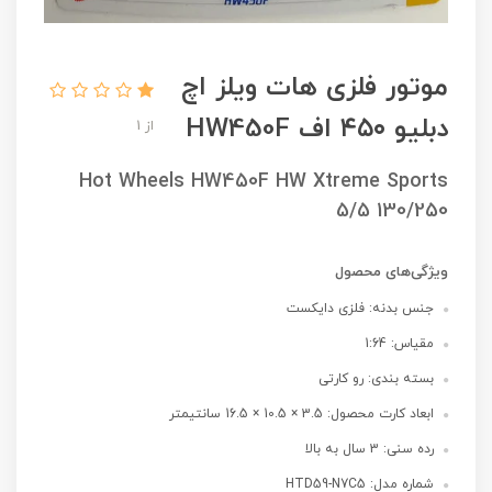
موتور فلزی هات ویلز اچ‌
دبلیو ۴۵۰ اف HW450F
از 1
Hot Wheels HW450F HW Xtreme Sports
5/5 130/250
ویژگی‌های محصول
جنس بدنه: فلزی دایکست
مقیاس: 1:64
بسته بندی: رو کارتی
ابعاد کارت محصول: 3.5 × 10.5 × 16.5 سانتیمتر
رده سنی: 3 سال به بالا
شماره مدل: HTD59-N7C5