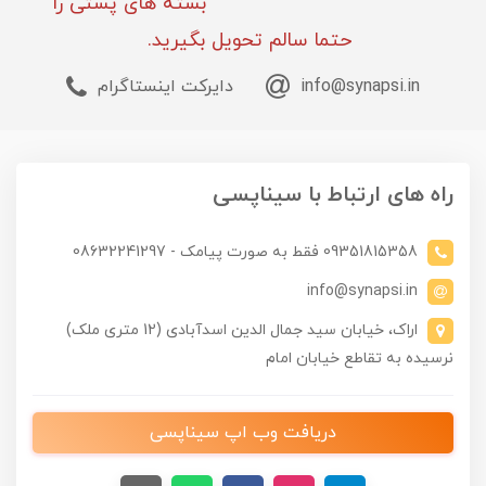
بسته های پستی را
حتما سالم تحویل بگیرید.
info@synapsi.in
دایرکت اینستاگرام
راه های ارتباط با سیناپسی
09351815358 فقط به صورت پیامک - 08632241297
info@synapsi.in
اراک، خیابان سید جمال الدین اسدآبادی (12 متری ملک)
نرسیده به تقاطع خیابان امام
دریافت وب اپ سیناپسی