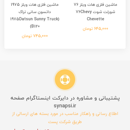
ماشین فلزی هات ویلز 76
ماشین فلزی هات ویلز 1975
م
شورلت شوت 76Chevy
داتسون سانی تراک
(1975Datsun Sunny Truck
Chevette
(B120
645,000 تومان
745,000 تومان
پشتیبانی و مشاوره در دایرکت اینستاگرام صفحه
synapsi.ir
اطلاع رسانی و راهکار مناسب در مورد بسته های ارسالی از
طریق شرکت پست