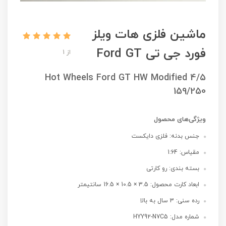
ماشین فلزی هات ویلز
فورد جی تی Ford GT
از 1
Hot Wheels Ford GT HW Modified 4/5
159/250
ویژگی‌های محصول
جنس بدنه: فلزی دایکست
مقیاس: 1:64
بسته بندی: رو کارتی
ابعاد کارت محصول: 3.5 × 10.5 × 16.5 سانتیمتر
رده سنی: 3 سال به بالا
شماره مدل: HYY92-N7C5