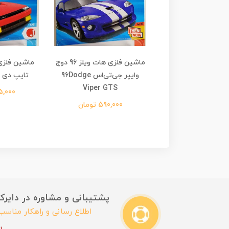
لزی هات ویلز بتمن و
ماشین فلزی هات ویلز 96 دوج
ماشین فلزی
رابین بتموبیل Batman &
وایپر جی‌تی‌اس 96Dodge
تایپ دی Hako Type D
Viper GTS
Robin Batmobi
695,000 
595,00 تومان
590,000 تومان
پشتیبانی و مشاوره در دایرکت این
اطلاع رسانی و راهکار مناس
ب