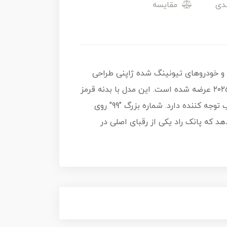
مقایسه
انک و خودروهای تیونینگ شده ژاپنی طراحی
شده است. این محصول با کد کلکسیونی ۷۱/۲۵۰ و به عنوان سومین مدل از سری ۵ تایی HW Modified در سال ۲۰۲۵ عرضه شده است. این مدل با بدنه قرمز
مات و قطعات آیرودینامیک سبز فسفری/نئونی (شامل شیشه جلو و اسپلیتر بزرگ جلو) ظاهری بسیار خاص و جلب توجه کننده دارد. شماره بزرگ "99" روی
ی "Netflix Let's Race" در بالای بسته نشان می‌دهد که پانک راد یکی از رقبای اصلی در