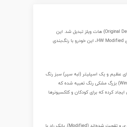
مدل Punk Rod برای اولین بار در سال ۲۰۲۴ معرفی شد و خیلی زود به یکی از محبوب‌ترین طرح‌های فانتزی (Original Design) هات ویلز تبدیل شد. این
ماشین ترکیبی از یک خودروی "Hot Rod" کلاسیک و یک ماشین مسابقه‌ای مدرن "GT" است. در نسخه ۲۰۲۵ سری HW Modified، این خودرو با رنگ‌بندی
وای عظیم و یک اسپلیتر (لبه سپر) سبز رنگ
بسیار پهن است که تقریباً زمین را جارو می‌کند. چراغ‌های جلو باریک و خشن هستند. در قسمت عقب، یک باله (Wing) بزرگ مشکی رنگ تعبیه شده که
ایجاد کرده که برای کودکان و کلکسیونرها
این مدل شماره ۳ از ۵ در سری HW Modified است. این سری به خودروهایی اختصاص دارد که به شدت دستکاری و تقویت شده‌اند (Modified). پانک راد با