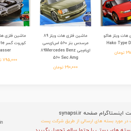
 هات ویلز هاکو
ماشین فلزی هات ویلز 89
مرسدس بنز ۵۶۰ اس‌ای‌سی
کورو
ای‌ام‌جی 89Mercedes Benz
asser
تومان
560 Sec Amg
795,000 تومان
690,000 تومان
ستاگرام صفحه synapsi.ir
ب در مورد بسته های ارسالی از طریق شرکت پست
in
سته های پستی را حتما سالم تحویل بگیرید.