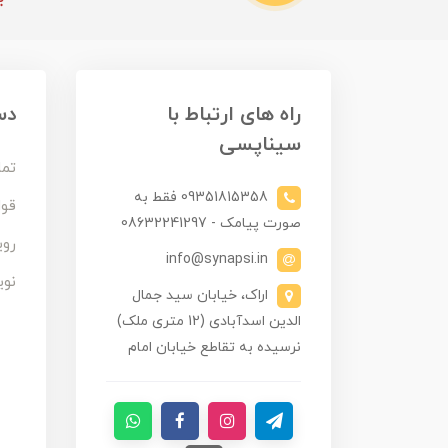
راه های ارتباط با
دس
سیناپسی
تما
09351815358 فقط به
قوا
صورت پیامک - 08632241297
روی
info@synapsi.in
نوی
اراک، خیابان سید جمال
الدین اسدآبادی (12 متری ملک)
نرسیده به تقاطع خیابان امام