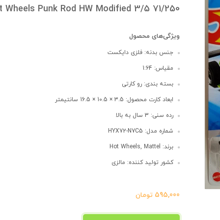
t Wheels Punk Rod HW Modified 3/5 71/250
ویژگی‌های محصول
جنس بدنه: فلزی دایکست
مقیاس: 1:64
بسته بندی: رو کارتی
ابعاد کارت محصول: 3.5 × 10.5 × 16.5 سانتیمتر
رده سنی: 3 سال به بالا
شماره مدل: HYX72-N7C5
برند: Hot Wheels, Mattel
کشور تولید کننده: مالزی
595,000
تومان