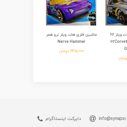
ماشین فلزی هات ویلز 62
ماشین فلزی هات ویلز نرو همر
موتور فلزی هات ویلز اچ
ت گسر 62Corvette
Nerve Hammer
۴۵۰ اف HW450F
G
645,000 تومان
745,000 تومان
info@synapsi.
دایرکت اینستاگرام