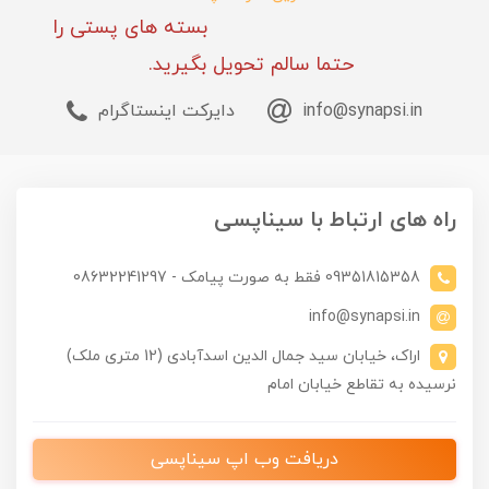
بسته های پستی را
حتما سالم تحویل بگیرید.
info@synapsi.in
دایرکت اینستاگرام
راه های ارتباط با سیناپسی
09351815358 فقط به صورت پیامک - 08632241297
info@synapsi.in
اراک، خیابان سید جمال الدین اسدآبادی (12 متری ملک)
نرسیده به تقاطع خیابان امام
دریافت وب اپ سیناپسی