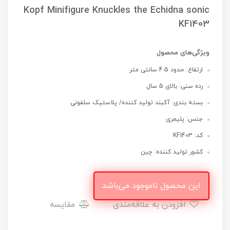
Kopf Minifigure Knuckles the Echidna sonic
KF1403
ویژگی‌های محصول
ارتفاع: حدود 4.5 سانتی متر
رده سنی: بالای 5 سال
بسته بندی: آکبند تولید کننده/ پلاستیک سلفونی
جنس: پلیمری
کد: KF1403
کشور تولید کننده: چین
این محصول ناموجود می‌باشد
افزودن به علاقه‌مندی
مقایسه