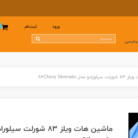
0
ورود
ثبت‌نام
یناپسی
ل 83Chevy Silverado