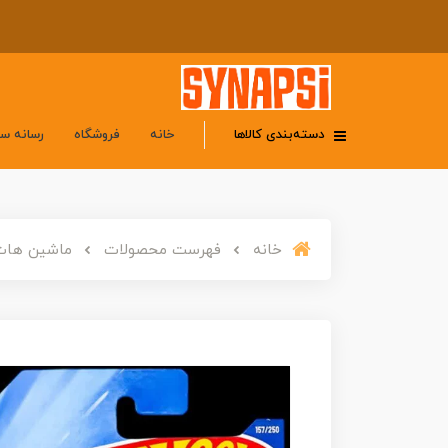
دسته‌بندی کالاها
خانه
فروشگاه
رسانه س
خانه
فهرست محصولات
ماشین هات ویلز 83 شورلت سیلورادو مد