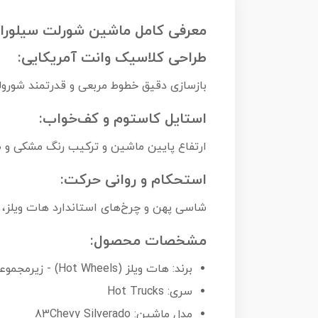
معرفی کامل ماشین شورلت سیلورادو hevy Silverado
طراحی کلاسیک وانت آمریکایی:
بازسازی دقیق خطوط مربعی و قدرتمند شورولت سیلورادو دهه ۸۰، حس نوستالژی
استایل کاستوم و کف‌خواب:
ارتفاع پایین ماشین و ترکیب رنگ مشکی و طل
استحکام و روانی حرکت:
شاسی پهن و چرخ‌های استاندارد هات ویلز،
مشخصات محصول:
برند: هات ویلز (Hot Wheels) - زیرمجموعه شرکت Mattel
سری: Hot Trucks
مدل ماشین: 83Chevy Silverado