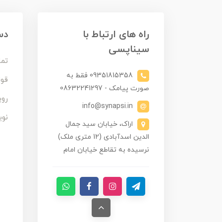
راه های ارتباط با
دس
سیناپسی
تما
09351815358 فقط به
قوا
صورت پیامک - 08632241297
روی
info@synapsi.in
نوی
اراک، خیابان سید جمال
الدین اسدآبادی (12 متری ملک)
نرسیده به تقاطع خیابان امام