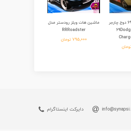
ماشین هات ویلز 69 دوج چارجر
ماشین هات ویلز رودستر مدل
ماشین هات ویلز پون
تونا مدل 69Dodge
RRRoadster
آزتک 
Aztek
Charg
795,000 تومان
om/Personnalise
1,290,000 تومان
info@synapsi.
دایرکت اینستاگرام