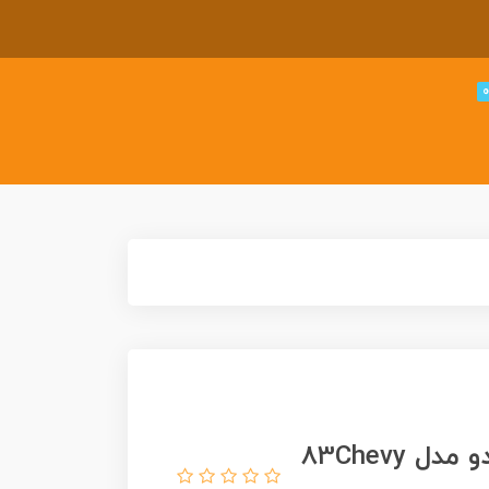
ماشین هات ویلز 83 شورلت سیلورادو مدل 83Chevy