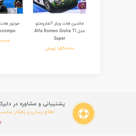
ماشین هات ویلز 15 لندرور
ماشین هات ویلز آلفارومئو
موتور هات 
دیفندور مدل 15Land Rover
مدل Alfa Romeo Giulia TI
ocompo
Super
Defender Double
1,090,000 
1,290,0 تومان
1,590,000 تومان
پشتیبانی و مشاوره در دایرکت این
اطلاع رسانی و راهکار مناس
ب