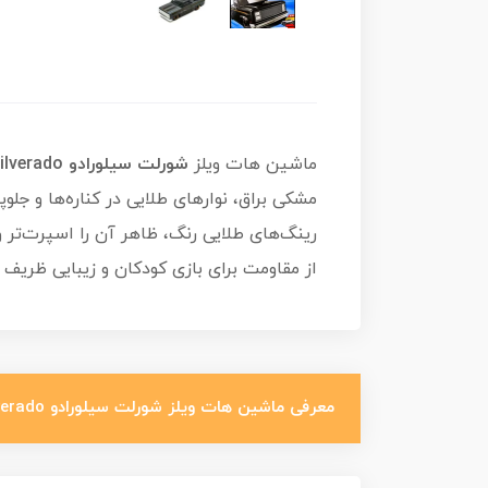
ماشین هات ویلز
شورلت سیلورادو 83Chevy Silverado
مشکی براق، نوارهای طلایی در کناره‌ها و جل
از مقاومت برای بازی کودکان و زیبایی ظریف 
معرفی ماشین هات ویلز شورلت سیلورادو 83Chevy Silverado