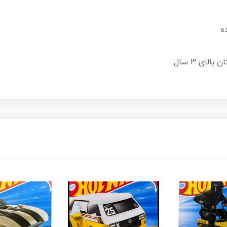
ه
لای ۳ سال