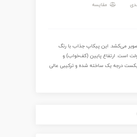
مقایسه
هت را به تصویر می‌کشد. این پیکاپ جذاب با رنگ
رولت است. ارتفاع پایین (کف‌خواب) و
ر و سفارشی‌تر کرده است. این مدل با شماره 157/250، از جنس فلز دایکست درجه یک ساخته شده و ترکیبی عالی