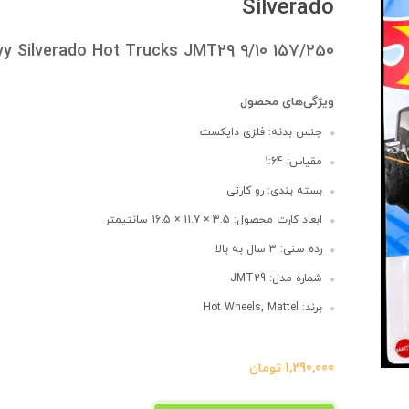
Silverado
y Silverado Hot Trucks JMT29 9/10 157/250
ویژگی‌های محصول
جنس بدنه: فلزی دایکست
مقیاس: 1:64
بسته بندی: رو کارتی
ابعاد کارت محصول: 3.5 × 11.7 × 16.5 سانتیمتر
رده سنی: 3 سال به بالا
شماره مدل: JMT29
برند: Hot Wheels, Mattel
1,290,000
تومان