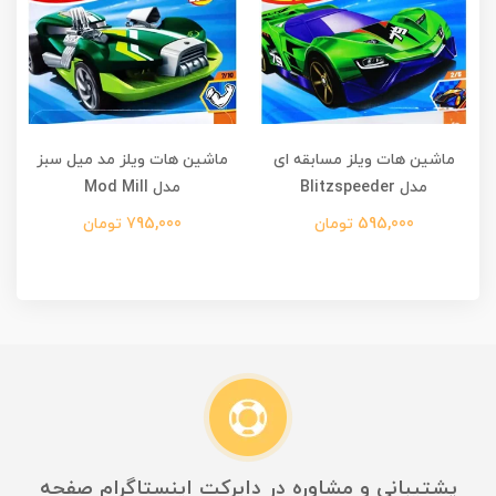
ماشین هات ویلز مسابقه ای
ماشین هات ویلز مد میل سبز
مدل Blitzspeeder
مدل Mod Mill
م
595,000 تومان
795,000 تومان
پشتیبانی و مشاوره در دایرکت اینستاگرام صفحه