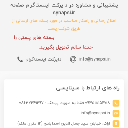
پشتیبانی و مشاوره در دایرکت اینستاگرام صفحه
synapsi.ir
اطلاع رسانی و راهکار مناسب در مورد بسته های ارسالی از
طریق شرکت پست
بسته های پستی را
حتما سالم تحویل بگیرید.
info@synapsi.in
دایرکت اینستاگرام
راه های ارتباط با سیناپسی
09351815358 فقط به صورت پیامک - 08632241297
info@synapsi.in
اراک، خیابان سید جمال الدین اسدآبادی (12 متری ملک)