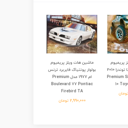
 پریمیوم
ماشین هات ویلز پریمیوم
ماشین هات ویلز پری
سری سیلور تویوتا توندرا 2010
بولوار پونتیاک فایربرد ترنس
Premium Silv
ام 1977 مدل Premium
رالی مدل ium
vard 80 Mercedes-
Boulevard 77 Pontiac
10 Toy
z 500 SLC Rallye
Firebird TA
2,990,000 تومان
3,590,000 تومان