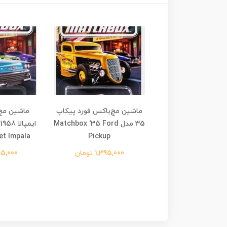
 هات ویلز پریمیوم
ماشین مچ‌باکس فورد پیکاپ
ماشین مچ
لور تویوتا لندکروز
35 مدل Matchbox '35 Ford
 Premium Silver Series
Pickup
et Impala
Toyota Land Cru
1,395,000 تومان
1,395,000
1,590,0 تومان