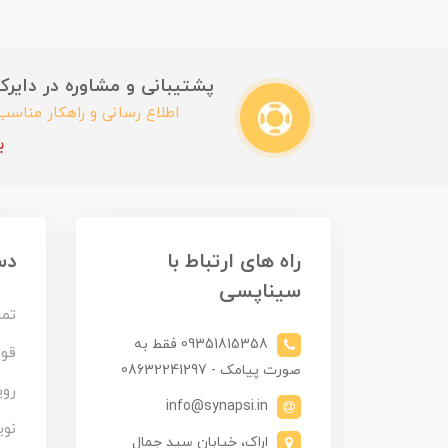
پشتیبانی و مشاوره در دایرکت این
اطلاع رسانی و راهکار مناس
ب
راه های ارتباط با
دس
سیناپسی
تما
09351815358 فقط به
قوا
صورت پیامک - 08632241297
روی
info@synapsi.in
نوی
اراک، خیابان سید جمال