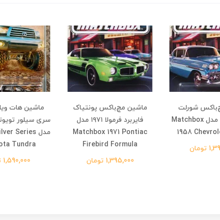
‌باکس شورلت
ماشین مچ‌باکس پونتیاک
ماشین هات ویلز
ایمپالا 1958 مدل Matchbox
فایربرد فرمولا ۱۹۷۱ مدل
1958 Chevrol
Matchbox 1971 Pontiac
مدل er Series
ota Tundra
Firebird Formula
 تومان
1,395,000 تومان
1,590,000 تومان