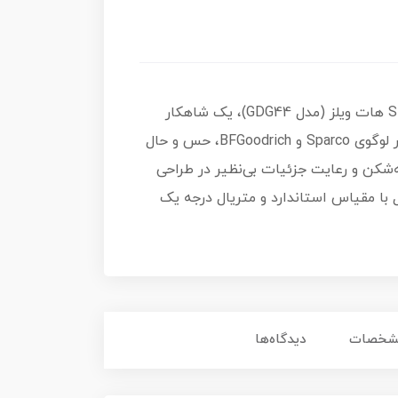
از سری پرطرفدار Silver Series هات ویلز (مدل GDG44)، یک شاهکار
کوچک برای عاشقان خودروهای آفرود و کلاسیک است. این مدل با رنگ سبز زیتونی و برچسب‌های مسابقه‌ای نظیر لوگوی Sparco و BFGoodrich، حس و حال
‌شکن و رعایت جزئیات بی‌نظیر در طراحی
 با مقیاس استاندارد و متریال درجه یک
شخصات
دیدگاه‌ها