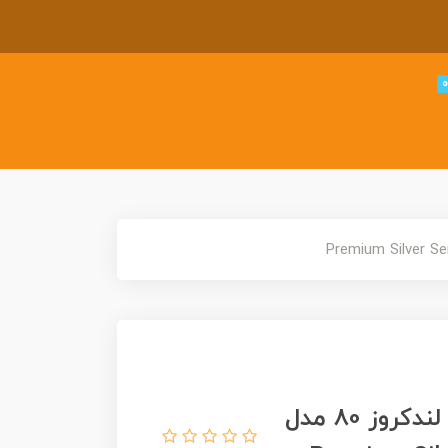
ماشین هات ویلز سری سیلور تویوتا لندکروز 80 مدل