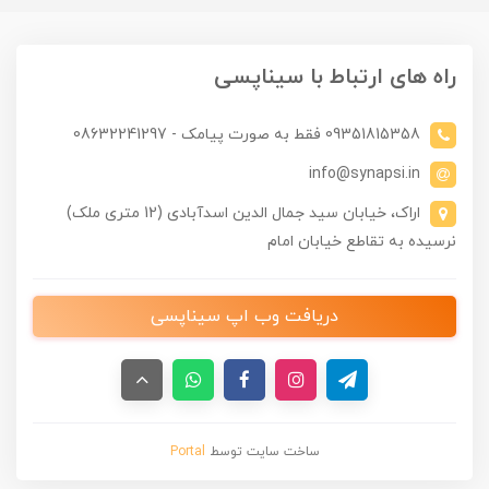
راه های ارتباط با سیناپسی
09351815358 فقط به صورت پیامک - 08632241297
info@synapsi.in
اراک، خیابان سید جمال الدین اسدآبادی (12 متری ملک)
نرسیده به تقاطع خیابان امام
دریافت وب اپ سیناپسی
ساخت سایت توسط
Portal