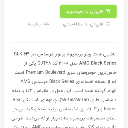
افزودن به سبدخرید
افزودن به علاقه‌مندی
مقایسه
ماشین هات ویلز
پریمیوم بولوار مرسدس بنز CLK 63
AMG Black Series
مدل 2008 کد GJT68 یکی از
خاص‌ترین خودروهای سری Premium Boulevard است
که از نسخه افسانه‌ای Black Series مرسدس AMG
الهام گرفته شده است. این مدل در مقیاس 1:64 با بدنه
و شاسی فلزی (Metal/Metal)، چرخ‌های لاستیکی Real
Riders و رنگ‌آمیزی اختصاصی تولید شده و کیفیتی در
سطح محصولات پریمیوم هات ویلز ارائه می‌دهد. طراحی
دقیق بدنه، گلگیرهای عریض، جلوپنجره AMG و جزئیات