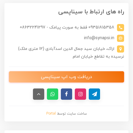
راه های ارتباط با سیناپسی
09351815358 فقط به صورت پیامک - 08632241297
info@synapsi.in
اراک، خیابان سید جمال الدین اسدآبادی (12 متری ملک)
نرسیده به تقاطع خیابان امام
دریافت وب اپ سیناپسی
ساخت سایت توسط
Portal