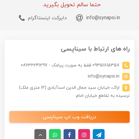
حتما سالم تحویل بگیرید.
info@synapsi.in
دایرکت اینستاگرام
راه های ارتباط با سیناپسی
09351815358 فقط به صورت پیامک - 08632241297
info@synapsi.in
اراک، خیابان سید جمال الدین اسدآبادی (12 متری ملک)
نرسیده به تقاطع خیابان امام
دریافت وب اپ سیناپسی