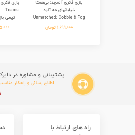
بازی فکری خارسیتی Cactus
بازی فکری آنمچد: بی‌همتا
Town
خیابانهای مه آلود
eams
Unmatched: Cobble & Fog
تیمی باز
650,00 تومان
1,699,000 تومان
355,000 
پشتیبانی و مشاوره در دایرکت این
اطلاع رسانی و راهکار مناس
ب
راه های ارتباط با
دس