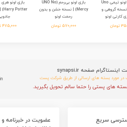
بازی فکری اونو تیمی Uno
بازی اونو بی‌رحم (UNO No
T – نسخه گروهی و
Mercy) | نسخه خشن و بدون
tter
ی کارتی اونو
رحمت اونو
جادوی
تومان
570,000 تومان
475,000 تومان
ستاگرام صفحه synapsi.ir
ب در مورد بسته های ارسالی از طریق شرکت پست
in
سته های پستی را حتما سالم تحویل بگیرید.
ترسی سریع
عضویت در خبرنامه و