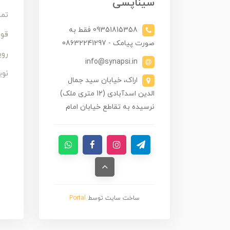
سیناپسی
تما
09351815358 فقط به
قوا
صورت پیامک - 08632241297
روی
info@synapsi.in
نوی
اراک، خیابان سید جمال
الدین اسدآبادی (12 متری ملک)
نرسیده به تقاطع خیابان امام
ساخت سایت توسط
Portal