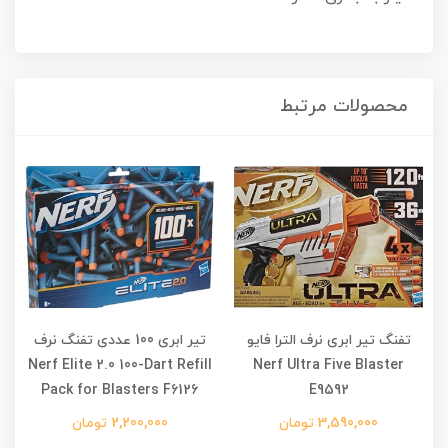
محصولات مرتبط
تفنگ تیر ابری نرف الترا فایو
تیر ابری 100 عددی تفنگ نرف
ت
Nerf Elite 2.0 100-Dart Refill
Nerf Ultra Five Blaster
Pack for Blasters F6126
E9592
3,590,000 تومان
2,200,000 تومان