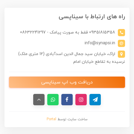
راه های ارتباط با سیناپسی
09351815358 فقط به صورت پیامک - 08632241297
info@synapsi.in
اراک، خیابان سید جمال الدین اسدآبادی (12 متری ملک)
نرسیده به تقاطع خیابان امام
دریافت وب اپ سیناپسی
ساخت سایت توسط
Portal