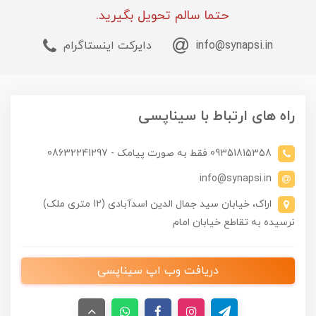
حتما سالم تحویل بگیرید.
info@synapsi.in
دایرکت اینستاگرام
راه های ارتباط با سیناپسی
09351815358 فقط به صورت پیامک - 08632241297
info@synapsi.in
اراک، خیابان سید جمال الدین اسدآبادی (12 متری ملک)
نرسیده به تقاطع خیابان امام
دریافت وب اپ سیناپسی