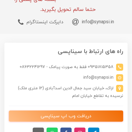
حتما سالم تحویل بگیرید.
info@synapsi.in
دایرکت اینستاگرام
راه های ارتباط با سیناپسی
09351815358 فقط به صورت پیامک - 08632241297
info@synapsi.in
اراک، خیابان سید جمال الدین اسدآبادی (12 متری ملک)
نرسیده به تقاطع خیابان امام
دریافت وب اپ سیناپسی