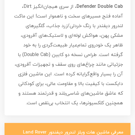
Defender Double Cab
، از سری هیجان‌انگیز Dirt،
آماده فتح مسیرهای سخت و ناهموار است! این ماکت
لندرور دیفندر با رنگ خردلی/زرد جذاب، گلگیرهای
مشکی پهن، هواکش لوله‌ای و لاستیک‌های آفرودی،
ظاهر یک خودروی تمام‌عیار طبیعت‌گردی را به خود
گرفته است. طراحی نسخه دو کابین (Double Cab) با
جزئیاتی مانند چراغ‌های روی سقف و تجهیزات آفرودی،
آن را بسیار واقع‌گرایانه کرده است. این ماشین فلزی
دایکست با کیفیت بالا و مقاومت عالی، برای کودکانی
که عاشق ماشین‌های شاسی‌بلند و قدرتمند هستند و
همچنین کلکسیونرها، یک انتخاب بی‌نقص است.
معرفی ماشین هات ویلز لندرور دیفندور Land Rover