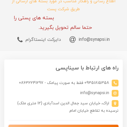
اطلاع رسانی و راهکار مناسب در مورد بسته های ارسالی از
طریق شرکت پست
بسته های پستی را
حتما سالم تحویل بگیرید.
info@synapsi.in
دایرکت اینستاگرام
راه های ارتباط با سیناپسی
09351815358 فقط به صورت پیامک - 08632241297
info@synapsi.in
اراک، خیابان سید جمال الدین اسدآبادی (12 متری ملک)
نرسیده به تقاطع خیابان امام