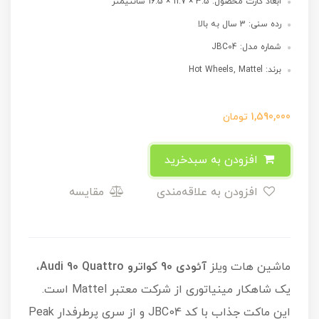
ابعاد کارت محصول: 3.5 × 11.7 × 16.5 سانتیمتر
رده سنی: 3 سال به بالا
شماره مدل: JBC04
برند: Hot Wheels, Mattel
1,590,000
تومان
افزودن به سبدخرید
افزودن به علاقه‌مندی
مقایسه
ماشین هات ویلز
آئودی 90 کواترو Audi 90 Quattro
،
یک شاهکار مینیاتوری از شرکت معتبر Mattel است.
این ماکت جذاب با کد JBC04 و از سری پرطرفدار Peak