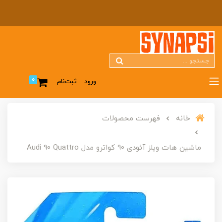
0
ورود
ثبت‌نام
خانه
فهرست محصولات
ماشین هات ویلز آئودی 90 کواترو مدل Audi 90 Quattro